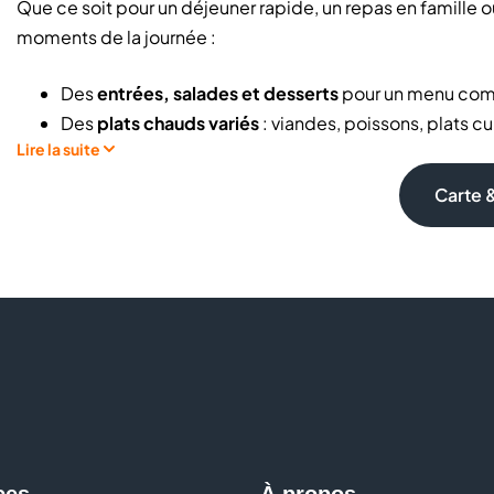
Que ce soit pour un déjeuner rapide, un repas en famille o
moments de la journée :
Des
entrées, salades et desserts
pour un menu com
Des
plats chauds variés
: viandes, poissons, plats cu
Lire la suite
Des
menus accessibles
adaptés à tous les budgets, 
repas en famille :
menu adulte à 9,95€, menu enfant
Carte 
Des recettes renouvelées pour varier les plaisirs tout
Vous composez votre assiette selon vos envies, avec la lib
à vos préférences.
Quel prix pour un repas au restaurant à volonté ? Y a-t-il 
Comment manger varié sans se ruiner ? Toutes vos réponses
une solution simple : des menus accessibles, des portions
correspond à vos envies comme à votre budget.
Venez profiter d’un moment gourmand à petits prix chez 
ces
À propos