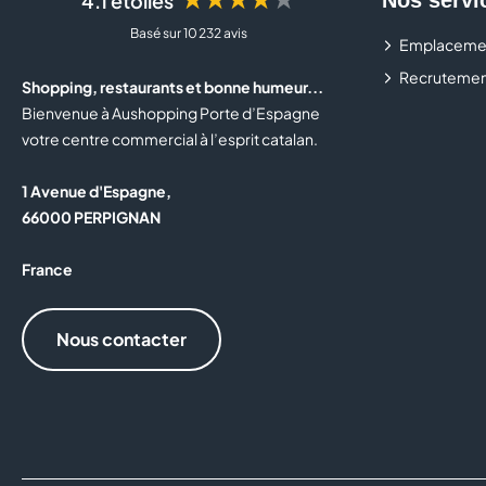
4.1 étoiles
Basé sur 10 232 avis
Emplaceme
Recrutemen
Shopping, restaurants et bonne humeur...
Bienvenue à Aushopping Porte d’Espagne
votre centre commercial à l’esprit catalan.
1 Avenue d'Espagne,
66000 PERPIGNAN
France
Nous contacter