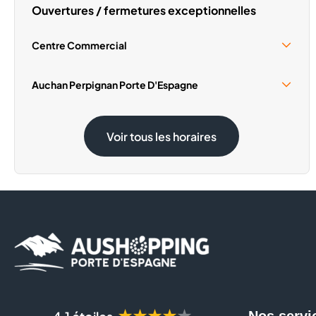
Ouvertures / fermetures exceptionnelles
Centre Commercial
Samedi 15 Août
10:00 - 19:00
Auchan Perpignan Porte D'Espagne
Samedi 15 Août
08:30 - 20:00
Voir tous les horaires
★★★★★
Nos servi