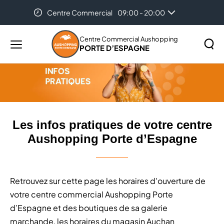
Centre Commercial
09:00 - 20:00
Accueil
Les infos pratiques de votre centre Aushopping
Porte d’Espagne
Centre Commercial Aushopping
PORTE D’ESPAGNE
Menu
principal
Rechercher
Lancer
sur
la
le
recher
site
Les infos pratiques de votre centre
Aushopping Porte d’Espagne
Retrouvez sur cette page les horaires d'ouverture de
votre centre commercial Aushopping Porte
d’Espagne et des boutiques de sa galerie
marchande, les horaires du magasin Auchan