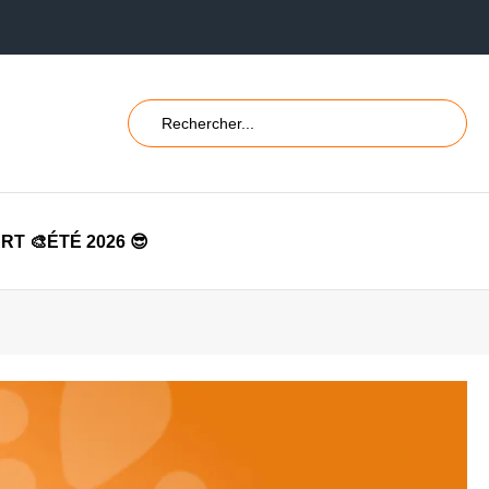
Rechercher
Lancer
sur
la
le
recher
site
RT 🎨
ÉTÉ 2026 😎