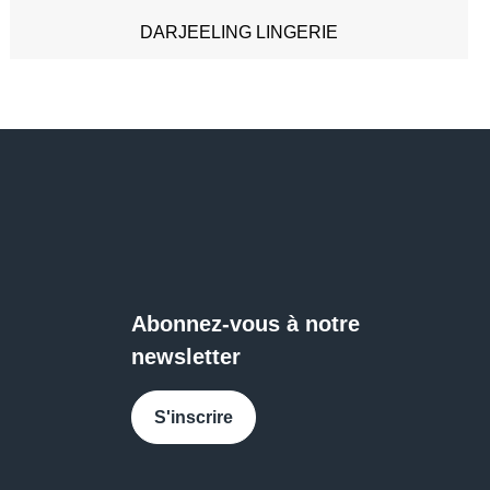
Sport (2)
DARJEELING LINGERIE
DEVRED 1902
EASY NAILS
FLUNCH
GÉNÉRALE D'OPTIQUE
H&M
Abonnez-vous à notre
HAVAS VOYAGES
newsletter
HISTOIRE D'OR
S'inscrire
IZAC