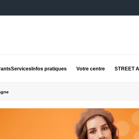
rants
Services
Infos pratiques
Votre centre
STREET A
agne