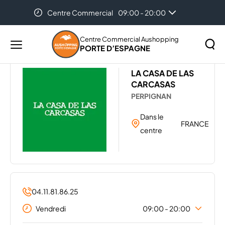
Centre Commercial
09:00 - 20:00
Accueil
Les magasins de votre centre Aushopping Porte
d’Espagne
LA CASA DE LAS CARCASAS
Centre Commercial Aushopping
PORTE D’ESPAGNE
Menu
principal
Rechercher
LA CASA DE LAS
Lancer
sur
CARCASAS
la
le
PERPIGNAN
recher
site
Dans le
FRANCE
centre
04.11.81.86.25
Vendredi
09:00 - 20:00