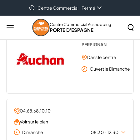
Centre Commercial
Fermé
Accueil
...
AUCHAN
Centre Commercial Aushopping
PORTE D’ESPAGNE
Menu
AUCHAN
principal
Rechercher
PERPIGNAN
Lancer
sur
la
Dans le centre
le
recher
site
Ouvert le Dimanche
04.68.68.10.10
Voir sur le plan
Dimanche
08:30 - 12:30