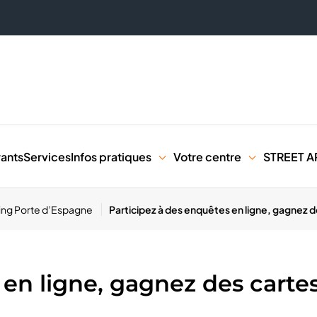
rants
Services
Infos pratiques
Votre centre
STREET A
ping Porte d’Espagne
Participez à des enquêtes en ligne, gagnez 
 en ligne, gagnez des cart