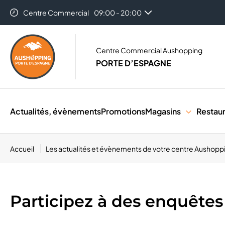
Centre Commercial
09:00 - 20:00
Auchan Perpignan Porte D'Espagne
08:30 - 21:30
Centre Commercial Aushopping
PORTE D’ESPAGNE
Actualités, évènements
Promotions
Magasins
Restau
Accueil
Les actualités et évènements de votre centre Aushop
Participez à des enquêtes