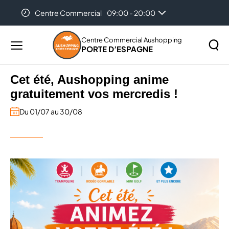
Centre Commercial
09:00 - 20:00
Accueil
...
Cet été, Aushopping anime gratuitement vos
Auchan Perpignan Porte D'Espagne
08:30 - 21:30
mercredis !
Centre Commercial Aushopping
PORTE D’ESPAGNE
Menu
principal
Rechercher
Cet été, Aushopping anime
Lancer
sur
gratuitement vos mercredis !
la
le
recher
site
Du 01/07 au 30/08